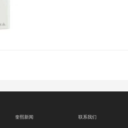
奎熙新闻
联系我们