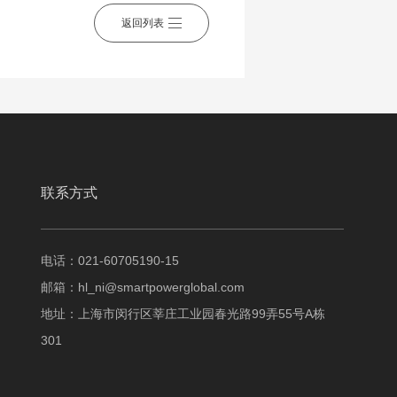
返回列表
联系方式
电话：021-60705190-15
邮箱：
hl_ni@smartpowerglobal.com
地址：上海市闵行区莘庄工业园春光路99弄55号A栋
301