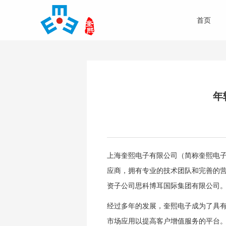
首页
年
上海奎熙电子有限公司（简称奎熙电子
应商，拥有专业的技术团队和完善的营
资子公司思科博耳国际集团有限公司
经过多年的发展，奎熙电子成为了具
市场应用以提高客户增值服务的平台